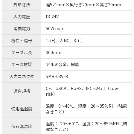
外形寸法
幅521mm×奥行き20mm×高さ20mm
入力電圧
DC24V
消費電力
50W max.
極性・信号
1: (+)、2: NC、3: (-)
ケーブル長
300mm
ケース材質
アルミ合金、樹脂
入力コネクタ
SMR-03V-B
CE、UKCA、RoHS、IEC 62471（Low
適合規格
risk）
温度：0～40℃、湿度：20～85%RH（結露
使用温湿度
なきこと）
温度：-20～60℃、湿度：20～85%RH（結
保存温湿度
露なきこと）