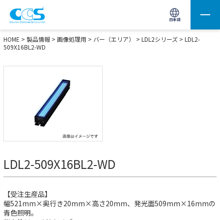
画像処理用の製品検索
サイト内検索(Enterで実行)
日本語
HOME
>
製品情報
>
画像処理用
>
バー（エリア）
>
LDL2シリーズ
> LDL2-
509X16BL2-WD
LDL2-509X16BL2-WD
【受注生産品】
幅521mm×奥行き20mm×高さ20mm、発光面509mm×16mmの
青色照明。