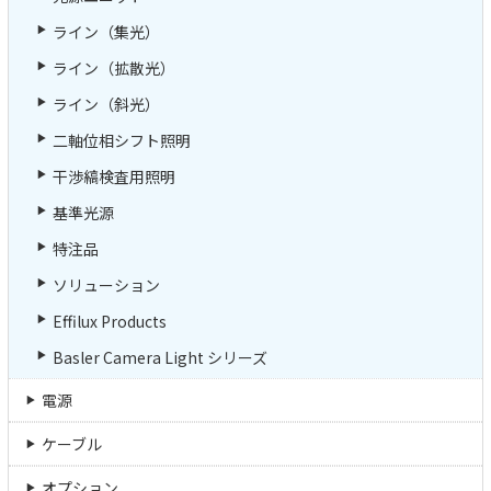
ライン（集光）
ライン（拡散光）
ライン（斜光）
二軸位相シフト照明
干渉縞検査用照明
基準光源
特注品
ソリューション
Effilux Products
Basler Camera Light シリーズ
電源
ケーブル
オプション