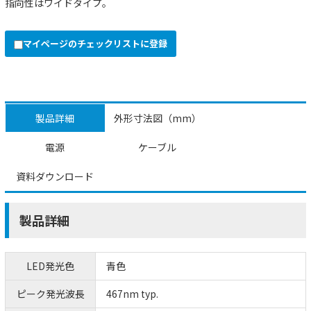
指向性はワイドタイプ。
マイページのチェックリストに登録
製品詳細
外形寸法図（mm）
電源
ケーブル
資料ダウンロード
製品詳細
LED発光色
青色
ピーク発光波長
467nm typ.