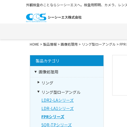
外観検査のことならシーシーエスへ。検査用照明、カメラ、レンズ
HOME
>
製品情報
>
画像処理用
>
リング型ローアングル
>
FP
製品カテゴリ
画像処理用
リング
リング型ローアングル
LDR2-LAシリーズ
LDR-LA1シリーズ
FPRシリーズ
SQR-TPシリーズ