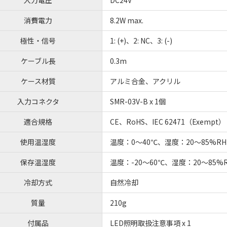
消費電力
8.2W max.
極性・信号
1: (+)、2: NC、3: (-)
ケーブル長
0.3m
ケース材質
アルミ合金、アクリル
入力コネクタ
SMR-03V-B x 1個
適合規格
CE、RoHS、IEC 62471（Exempt）
使用温湿度
温度：0～40℃、湿度：20～85%
保存温湿度
温度：-20～60℃、湿度：20～85
冷却方式
自然冷却
質量
210g
付属品
LED照明取扱注意事項 x 1