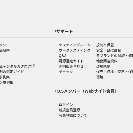
ド
サポート
ラシ
テスティングルーム
規制と保証
保証書
ワークテスティング
安全・EMC規制
Q&A
各ブランドの保証・修
電源選定ガイド
輸出関連資料
品デジタルカタログ
照明組み合わせ
環境規制
明の選定ガイド
チェック
保守・点検／使用・保
事例集
環境
ン事例集
CCSメンバー（Webサイト会員）
ログイン
新規会員登録
会員登録について