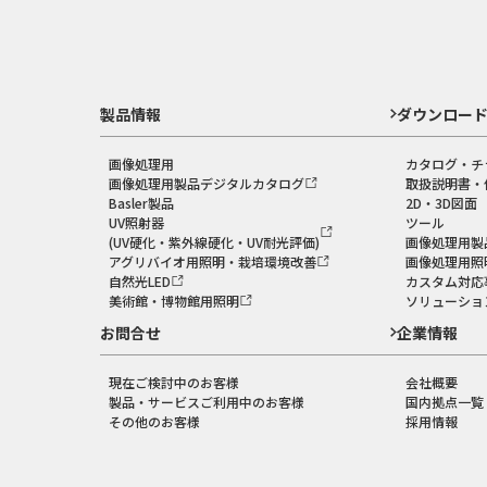
製品情報
ダウンロー
画像処理用
カタログ・チ
画像処理用製品デジタルカタログ
取扱説明書・
Basler製品
2D・3D図面
UV照射器
ツール
(UV硬化・紫外線硬化・UV耐光評価)
画像処理用製
アグリバイオ用照明・栽培環境改善
画像処理用照
自然光LED
カスタム対応
美術館・博物館用照明
ソリューショ
お問合せ
企業情報
現在ご検討中のお客様
会社概要
製品・サービスご利用中のお客様
国内拠点一覧
その他のお客様
採用情報