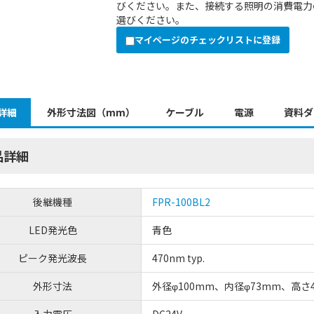
びください。また、接続する照明の消費電力
選びください。
マイページのチェックリストに登録
詳細
外形寸法図（mm）
ケーブル
電源
資料ダ
品詳細
後継機種
FPR-100BL2
LED発光色
青色
ピーク発光波長
470nm typ.
外形寸法
外径φ100mm、内径φ73mm、高さ
入力電圧
DC24V