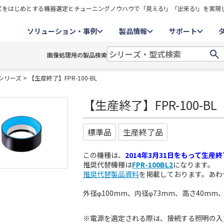
をはじめとする機器選定とチューニングノウハウで「見える!」「出来る!」を実現
ソリューション・事例
製品情報
サポート
画像処理用の製品検索
Rシリーズ
> 【生産終了】FPR-100-BL
【生産終了】FPR-100-BL
標準品
生産終了品
この機種は、
2014年3月31日をもって生産終
推奨代替機種は
FPR-100BL2
になります。
推奨代替製品資料
を掲載しております。あわ
外径φ100mm、内径φ73mm、高さ40mm
※電源を選定される際は、接続する照明の入