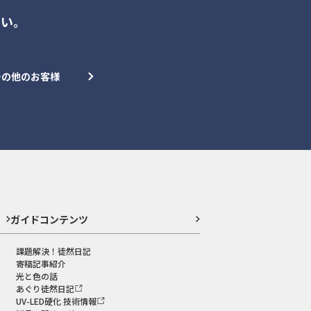
さい。
その他のお客様
ガイドコンテンツ
課題解決！徒然日記
寄稿記事紹介
光と色の話
あぐり徒然日記
UV-LED硬化 技術情報