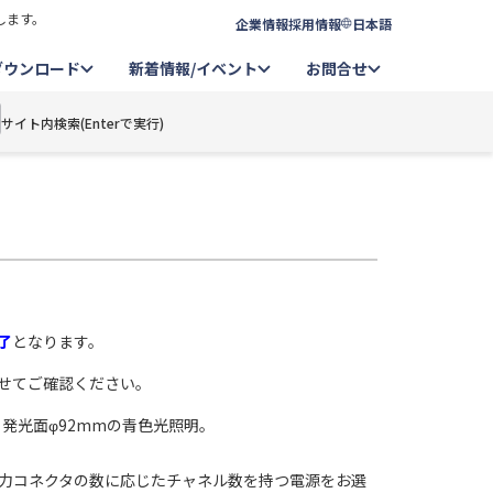
します。
企業情報
採用情報
日本語
ダウンロード
新着情報/イベント
お問合せ
サイト内検索(Enterで実行)
了
となります。
せてご確認ください。
、発光面φ92mmの青色光照明。
力コネクタの数に応じたチャネル数を持つ電源をお選