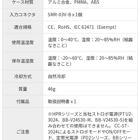
ケース材質
アルミ合金、PMMA、ABS
入力コネクタ
SMR-03V-B x 1個
適合規格
CE、RoHS、IEC 62471（Exempt）
温度：0～40℃、湿度：20～85%RH（結露
使用温湿度
なきこと）
温度：-20～60℃、湿度：20～85%RH（結
保存温湿度
露なきこと）
冷却方式
自然冷却
質量
46g
付属品
取扱説明書 x 1
※HPRシリーズと当社ストロボ電源(PTU2-
3024、BB-V24S30-M、BB-V24S30-S)を組
み合わせての使用はできません。 CC-ST-
ご注意
1024によるストロボモードやON/OFFモー
ド、定常光電源（PD2シリーズ、BBシリー