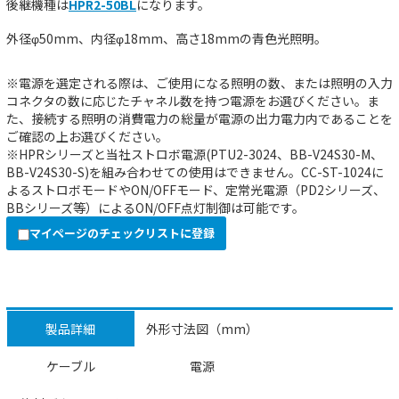
後継機種は
HPR2-50BL
になります。
外径φ50mm、内径φ18mm、高さ18mmの青色光照明。
※電源を選定される際は、ご使用になる照明の数、または照明の入力
コネクタの数に応じたチャネル数を持つ電源をお選びください。ま
た、接続する照明の消費電力の総量が電源の出力電力内であることを
ご確認の上お選びください。
※HPRシリーズと当社ストロボ電源(PTU2-3024、BB-V24S30-M、
BB-V24S30-S)を組み合わせての使用はできません。CC-ST-1024に
よるストロボモードやON/OFFモード、定常光電源（PD2シリーズ、
BBシリーズ等）によるON/OFF点灯制御は可能です。
マイページのチェックリストに登録
製品詳細
外形寸法図（mm）
ケーブル
電源