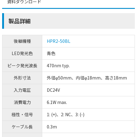
資料ダウンロード
製品詳細
後継機種
HPR2-50BL
LED発光色
青色
ピーク発光波長
470nm typ.
外形寸法
外径φ50mm、内径φ18mm、高さ18mm
入力電圧
DC24V
消費電力
6.1W max.
極性・信号
1: (+)、2: NC、3: (-)
ケーブル長
0.3m