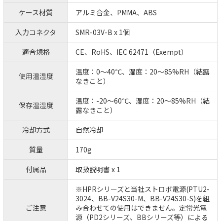
ケース材質
アルミ合金、PMMA、ABS
入力コネクタ
SMR-03V-B x 1個
適合規格
CE、RoHS、IEC 62471（Exempt）
温度：0～40℃、湿度：20～85%RH（結露
使用温湿度
なきこと）
温度：-20～60℃、湿度：20～85%RH（結
保存温湿度
露なきこと）
冷却方式
自然冷却
質量
170g
付属品
取扱説明書 x 1
※HPRシリーズと当社ストロボ電源(PTU2-
3024、BB-V24S30-M、BB-V24S30-S)を組
ご注意
み合わせての使用はできません。定常光電
源（PD2シリーズ、BBシリーズ等）による