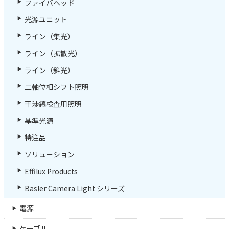
ファイバヘッド
光源ユニット
ライン（集光）
ライン（拡散光）
ライン（斜光）
二軸位相シフト照明
干渉縞検査用照明
基準光源
特注品
ソリューション
Effilux Products
Basler Camera Light シリーズ
電源
ケーブル