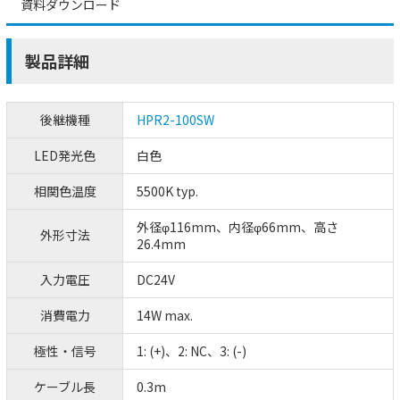
資料ダウンロード
製品詳細
後継機種
HPR2-100SW
LED発光色
白色
相関色温度
5500K typ.
外径φ116mm、内径φ66mm、高さ
外形寸法
26.4mm
入力電圧
DC24V
消費電力
14W max.
極性・信号
1: (+)、2: NC、3: (-)
ケーブル長
0.3m