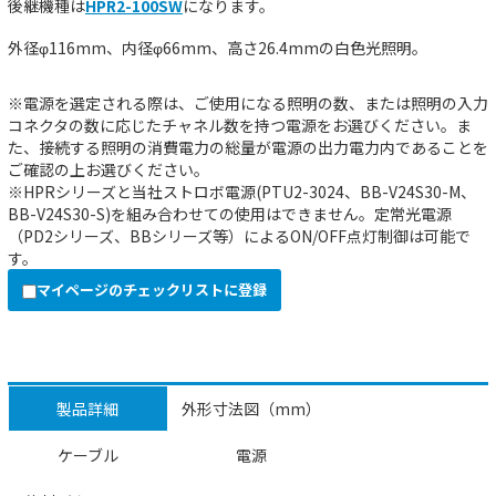
後継機種は
HPR2-100SW
になります。
外径φ116mm、内径φ66mm、高さ26.4mmの白色光照明。
※電源を選定される際は、ご使用になる照明の数、または照明の入力
コネクタの数に応じたチャネル数を持つ電源をお選びください。ま
た、接続する照明の消費電力の総量が電源の出力電力内であることを
ご確認の上お選びください。
※HPRシリーズと当社ストロボ電源(PTU2-3024、BB-V24S30-M、
BB-V24S30-S)を組み合わせての使用はできません。定常光電源
（PD2シリーズ、BBシリーズ等）によるON/OFF点灯制御は可能で
す。
マイページのチェックリストに登録
製品詳細
外形寸法図（mm）
ケーブル
電源