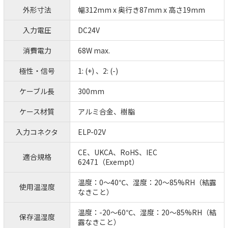
外形寸法
幅312mm x 奥行き87mm x 高さ19mm
入力電圧
DC24V
消費電力
68W max.
極性・信号
1: (+) 、2: (-)
ケーブル長
300mm
ケース材質
アルミ合金、樹脂
入力コネクタ
ELP-02V
CE、UKCA、RoHS、IEC
適合規格
62471（Exempt）
温度：0～40℃、湿度：20～85%RH（結露
使用温湿度
なきこと）
温度：-20～60℃、湿度：20～85%RH（結
保存温湿度
露なきこと）