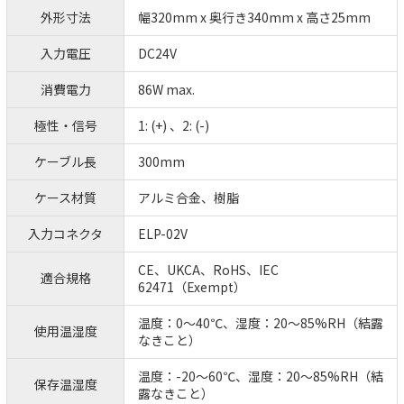
外形寸法
幅320mm x 奥行き340mm x 高さ25mm
入力電圧
DC24V
消費電力
86W max.
極性・信号
1: (+) 、2: (-)
ケーブル長
300mm
ケース材質
アルミ合金、樹脂
入力コネクタ
ELP-02V
CE、UKCA、RoHS、IEC
適合規格
62471（Exempt）
温度：0～40℃、湿度：20～85%RH（結露
使用温湿度
なきこと）
温度：-20～60℃、湿度：20～85%RH（結
保存温湿度
露なきこと）