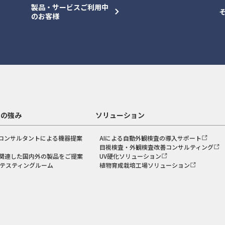
製品・サービスご利用中
のお客様
スの強み
ソリューション
コンサルタントによる機器提案
AIによる自動外観検査の導入サポート
目視検査・外観検査改善コンサルティング
関連した国内外の製品をご提案
UV硬化ソリューション
のテスティングルーム
植物育成栽培工場ソリューション