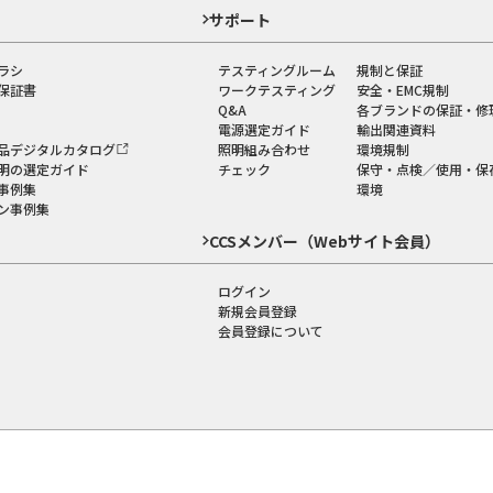
ド
サポート
ラシ
テスティングルーム
規制と保証
保証書
ワークテスティング
安全・EMC規制
Q&A
各ブランドの保証・修
電源選定ガイド
輸出関連資料
品デジタルカタログ
照明組み合わせ
環境規制
明の選定ガイド
チェック
保守・点検／使用・保
事例集
環境
ン事例集
CCSメンバー（Webサイト会員）
ログイン
新規会員登録
会員登録について