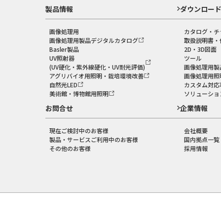
製品情報
ダウンロー
画像処理用
カタログ・チ
画像処理用製品デジタルカタログ
取扱説明書・
Basler製品
2D・3D図面
UV照射器
ツール
(UV硬化・紫外線硬化・UV耐光評価)
画像処理用製
アグリバイオ用照明・栽培環境改善
画像処理用照
自然光LED
カスタム対応
美術館・博物館用照明
ソリューショ
お問合せ
企業情報
現在ご検討中のお客様
会社概要
製品・サービスご利用中のお客様
国内拠点一覧
その他のお客様
採用情報