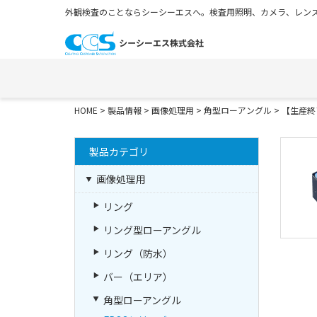
外観検査のことならシーシーエスへ。検査用照明、カメラ、レンズ
HOME
>
製品情報
>
画像処理用
>
角型ローアングル
>
【生産終
製品カテゴリ
画像処理用
リング
リング型ローアングル
リング（防水）
バー（エリア）
角型ローアングル