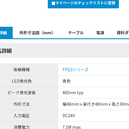
マイページのチェックリストに登録
詳細
外形寸法図（mm）
ケーブル
電源
資料ダ
品詳細
後継機種
FPQ3シリーズ
LED発光色
青色
ピーク発光波長
465nm typ.
外形寸法
幅48mm x 奥行き48mm x 高さ30
入力電圧
DC24V
消費電力
7.1W max.