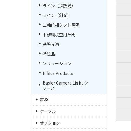
ライン（拡散光）
ライン（斜光）
二軸位相シフト照明
干渉縞検査用照明
基準光源
特注品
ソリューション
Effilux Products
Basler Camera Light シ
リーズ
電源
ケーブル
オプション