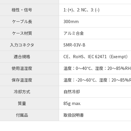
極性・信号
1: (+)、2: NC、3: (-)
ケーブル長
300mm
ケース材質
アルミ合金
入力コネクタ
SMR-03V-B
適合規格
CE、RoHS、IEC 62471（Exempt）
使用温湿度
温度：0～40℃、湿度：20～85%
保存温湿度
温度：-20～60℃、湿度：20～85
冷却方式
自然冷却
質量
85g max.
付属品
取扱説明書