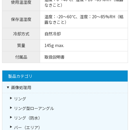
使用温湿度
なきこと）
温度：-20～60℃、湿度：20～85%RH（結
保存温湿度
露なきこと）
冷却方式
自然冷却
質量
145g max.
付属品
取扱説明書
製品カテゴリ
画像処理用
リング
リング型ローアングル
リング（防水）
バー（エリア）