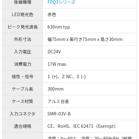
後継機種
FPQ3シリーズ
LED発光色
赤色
ピーク発光波長
630nm typ.
外形寸法
幅75mm x 奥行き75mm x 高さ30mm
入力電圧
DC24V
消費電力
17W max.
極性・信号
1: (+)、2: NC、3: (-)
ケーブル長
300mm
ケース材質
アルミ合金
入力コネクタ
SMR-03V-B
適合規格
CE、RoHS、IEC 62471（Exempt）
温度：0～40℃、湿度：20～85%RH（結露