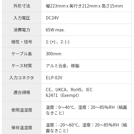
外形寸法
幅223mm x 奥行き212mm x 高さ15mm
入力電圧
DC24V
消費電力
65W max.
極性・信号
1: (+) 、2: (-)
ケーブル長
300mm
ケース材質
アルミ合金、樹脂
入力コネクタ
ELP-02V
CE、UKCA、RoHS、IEC
適合規格
62471（Exempt）
温度：0～40℃、湿度：20～85%RH（結露
使用温湿度
なきこと）
温度：-20～60℃、湿度：20～85%RH（結
保存温湿度
露なきこと）