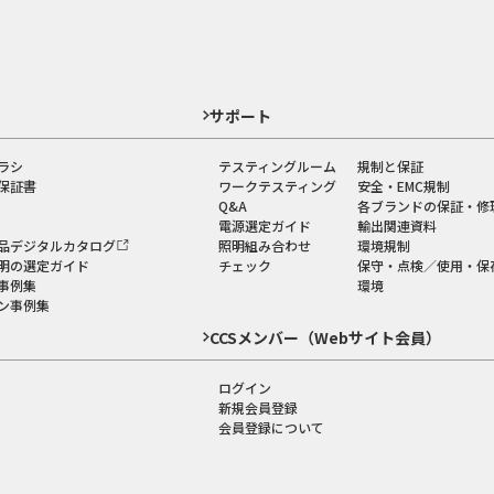
ド
サポート
ラシ
テスティングルーム
規制と保証
保証書
ワークテスティング
安全・EMC規制
Q&A
各ブランドの保証・修
電源選定ガイド
輸出関連資料
品デジタルカタログ
照明組み合わせ
環境規制
明の選定ガイド
チェック
保守・点検／使用・保
事例集
環境
ン事例集
CCSメンバー（Webサイト会員）
ログイン
新規会員登録
会員登録について