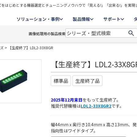
をはじめとする機器選定とチューニングノウハウで「見える!」「出来る!」を実現
ソリューション・事例
製品情報
サポート
画像処理用の製品検索
ーズ
> 【生産終了】LDL2-33X8GR
【生産終了】LDL2-33X8G
標準品
生産終了品
2025年12月末日
をもって生産終了。
推奨代替機種は
LDL2-33X8GR2
です。
幅44mm x 奥行き10.4mm x 高さ13mm
指向性はワイドタイプ。