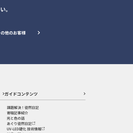
さい。
その他のお客様
ガイドコンテンツ
課題解決！徒然日記
寄稿記事紹介
光と色の話
あぐり徒然日記
UV-LED硬化 技術情報