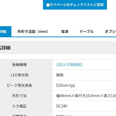
マイページのチェックリストに登録
詳細
外形寸法図（mm）
電源
ケーブル
オプシ
品詳細
後継機種
LDL2-33X8GR2
LED発光色
緑色
ピーク発光波長
525nm typ.
外形寸法
幅44mm×奥行き10.4mm×高さ1
入力電圧
DC24V