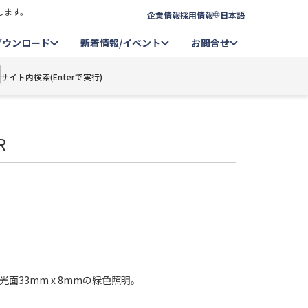
します。
企業情報
採用情報
日本語
ダウンロード
新着情報/イベント
お問合せ
サイト内検索(Enterで実行)
R
、発光面33mm x 8mmの緑色照明。