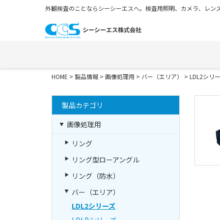
外観検査のことならシーシーエスへ。検査用照明、カメラ、レンズ
HOME
>
製品情報
>
画像処理用
>
バー（エリア）
>
LDL2シリ
製品カテゴリ
画像処理用
リング
リング型ローアングル
リング（防水）
バー（エリア）
LDL2シリーズ
LDLBシリーズ