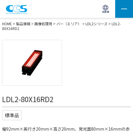
画像処理用の製品検索
サイト内検索(Enterで実行)
日本語
HOME
>
製品情報
>
画像処理用
>
バー（エリア）
>
LDL2シリーズ
> LDL2-
80X16RD2
LDL2-80X16RD2
標準品
幅92mm×奥行き20mm×高さ20mm、発光面80mm×16mmの赤