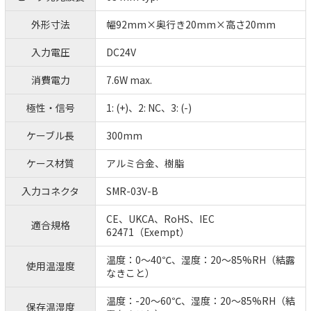
外形寸法
幅92mm×奥行き20mm×高さ20mm
入力電圧
DC24V
消費電力
7.6W max.
極性・信号
1: (+)、2: NC、3: (-)
ケーブル長
300mm
ケース材質
アルミ合金、樹脂
入力コネクタ
SMR-03V-B
CE、UKCA、RoHS、IEC
適合規格
62471（Exempt）
温度：0～40℃、湿度：20～85%RH（結露
使用温湿度
なきこと）
温度：-20～60℃、湿度：20～85%RH（結
保存温湿度