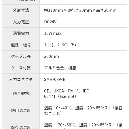
外形寸法
幅170mm×奥行き20mm×高さ20mm
入力電圧
DC24V
消費電力
16W max.
極性・信号
1: (+)、2: NC、3: (-)
ケーブル長
300mm
ケース材質
アルミ合金、樹脂
入力コネクタ
SMR-03V-B
CE、UKCA、RoHS、IEC
適合規格
62471（Exempt）
温度：0～40℃、湿度：20～85%RH（結露
使用温湿度
なきこと）
温度：-20～60℃、湿度：20～85%RH（結
保存温湿度