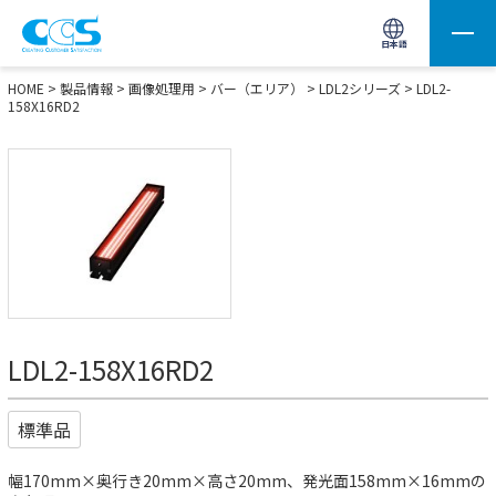
画像処理用の製品検索
サイト内検索(Enterで実行)
日本語
HOME
>
製品情報
>
画像処理用
>
バー（エリア）
>
LDL2シリーズ
> LDL2-
158X16RD2
LDL2-158X16RD2
標準品
幅170mm×奥行き20mm×高さ20mm、発光面158mm×16mmの