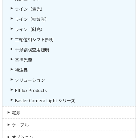
ライン（集光）
ライン（拡散光）
ライン（斜光）
二軸位相シフト照明
干渉縞検査用照明
基準光源
特注品
ソリューション
Effilux Products
Basler Camera Light シリーズ
電源
ケーブル
オプション