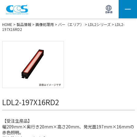
画像処理用の製品検索
サイト内検索(Enterで実行)
日本語
HOME
>
製品情報
>
画像処理用
>
バー（エリア）
>
LDL2シリーズ
> LDL2-
197X16RD2
LDL2-197X16RD2
【受注生産品】
幅209mm×奥行き20mm×高さ20mm、発光面197mm×16mmの
赤色照明。