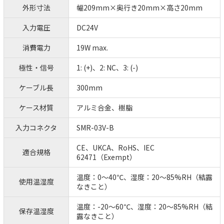
外形寸法
幅209mm×奥行き20mm×高さ20mm
入力電圧
DC24V
消費電力
19W max.
極性・信号
1: (+)、2: NC、3: (-)
ケーブル長
300mm
ケース材質
アルミ合金、樹脂
入力コネクタ
SMR-03V-B
CE、UKCA、RoHS、IEC
適合規格
62471（Exempt）
温度：0～40℃、湿度：20～85%RH（結露
使用温湿度
なきこと）
温度：-20～60℃、湿度：20～85%RH（結
保存温湿度
露なきこと）