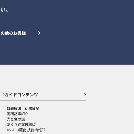
さい。
その他のお客様
ガイドコンテンツ
課題解決！徒然日記
寄稿記事紹介
光と色の話
あぐり徒然日記
UV-LED硬化 技術情報