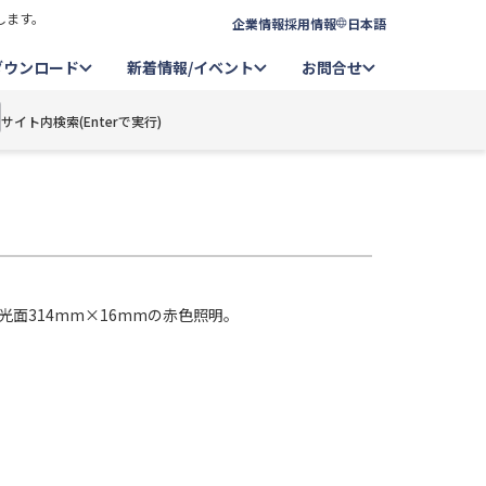
します。
企業情報
採用情報
日本語
ダウンロード
新着情報/イベント
お問合せ
サイト内検索(Enterで実行)
光面314mm×16mmの赤色照明。