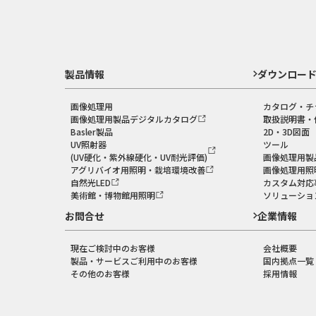
製品情報
ダウンロー
画像処理用
カタログ・チ
画像処理用製品デジタルカタログ
取扱説明書・
Basler製品
2D・3D図面
UV照射器
ツール
(UV硬化・紫外線硬化・UV耐光評価)
画像処理用製
アグリバイオ用照明・栽培環境改善
画像処理用照
自然光LED
カスタム対応
美術館・博物館用照明
ソリューショ
お問合せ
企業情報
現在ご検討中のお客様
会社概要
製品・サービスご利用中のお客様
国内拠点一覧
その他のお客様
採用情報