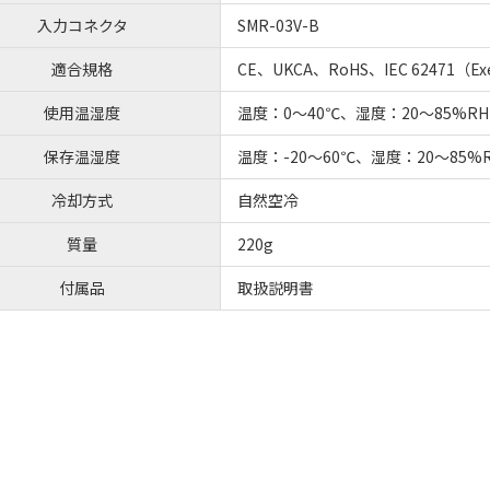
入力コネクタ
SMR-03V-B
適合規格
CE、UKCA、RoHS、IEC 62471（E
使用温湿度
温度：0～40℃、湿度：20～85%
保存温湿度
温度：-20～60℃、湿度：20～85
冷却方式
自然空冷
質量
220g
付属品
取扱説明書