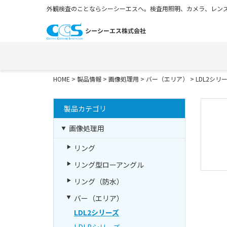
外観検査のことならシーシーエスへ。検査用照明、カメラ、レンズ
HOME
>
製品情報
>
画像処理用
>
バー（エリア）
>
LDL2シリ
製品カテゴリ
画像処理用
リング
リング型ローアングル
リング（防水）
バー（エリア）
LDL2シリーズ
LDLBシリーズ