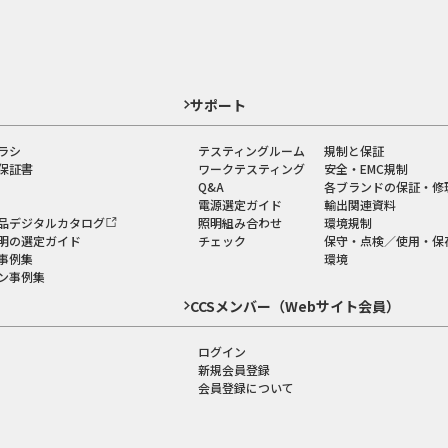
ド
サポート
ラシ
テスティングルーム
規制と保証
保証書
ワークテスティング
安全・EMC規制
Q&A
各ブランドの保証・修
電源選定ガイド
輸出関連資料
品デジタルカタログ
照明組み合わせ
環境規制
明の選定ガイド
チェック
保守・点検／使用・保
事例集
環境
ン事例集
CCSメンバー（Webサイト会員）
ログイン
新規会員登録
会員登録について