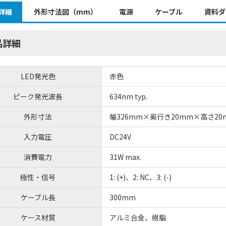
詳細
外形寸法図（mm）
電源
ケーブル
資料ダ
品詳細
LED発光色
赤色
ピーク発光波長
634nm typ.
外形寸法
幅326mm×奥行き20mm×高さ20
入力電圧
DC24V
消費電力
31W max.
極性・信号
1: (+)、2: NC、3: (-)
ケーブル長
300mm
ケース材質
アルミ合金、樹脂