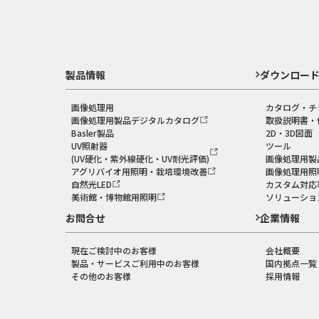
製品情報
ダウンロー
画像処理用
カタログ・チ
画像処理用製品デジタルカタログ
取扱説明書・
Basler製品
2D・3D図面
UV照射器
ツール
(UV硬化・紫外線硬化・UV耐光評価)
画像処理用製
アグリバイオ用照明・栽培環境改善
画像処理用照
自然光LED
カスタム対応
美術館・博物館用照明
ソリューショ
お問合せ
企業情報
現在ご検討中のお客様
会社概要
製品・サービスご利用中のお客様
国内拠点一覧
その他のお客様
採用情報