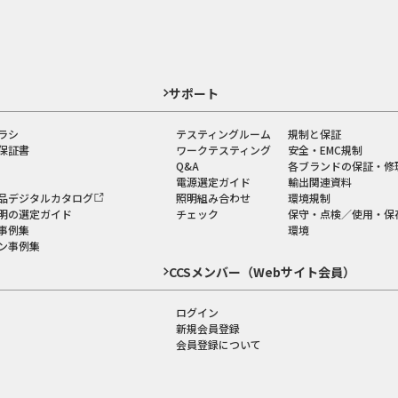
ド
サポート
ラシ
テスティングルーム
規制と保証
保証書
ワークテスティング
安全・EMC規制
Q&A
各ブランドの保証・修
電源選定ガイド
輸出関連資料
品デジタルカタログ
照明組み合わせ
環境規制
明の選定ガイド
チェック
保守・点検／使用・保
事例集
環境
ン事例集
CCSメンバー（Webサイト会員）
ログイン
新規会員登録
会員登録について