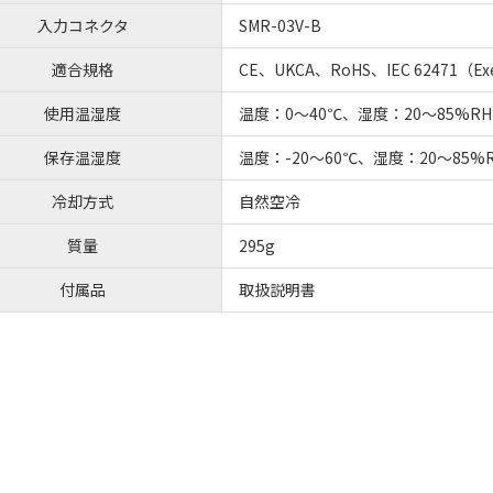
入力コネクタ
SMR-03V-B
適合規格
CE、UKCA、RoHS、IEC 62471（E
使用温湿度
温度：0～40℃、湿度：20～85%
保存温湿度
温度：-20～60℃、湿度：20～85
冷却方式
自然空冷
質量
295g
付属品
取扱説明書