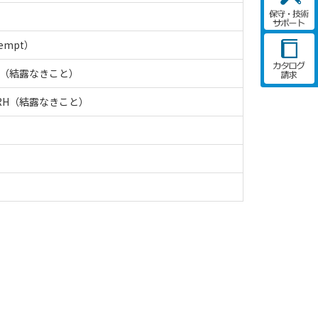
xempt）
RH（結露なきこと）
%RH（結露なきこと）