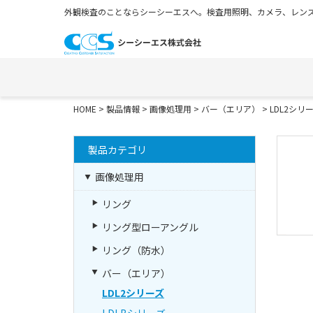
外観検査のことならシーシーエスへ。検査用照明、カメラ、レンズ
HOME
>
製品情報
>
画像処理用
>
バー（エリア）
>
LDL2シリ
製品カテゴリ
画像処理用
リング
リング型ローアングル
リング（防水）
バー（エリア）
LDL2シリーズ
LDLBシリーズ