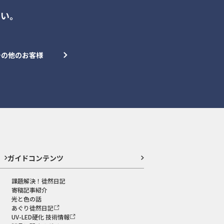
さい。
その他のお客様
ガイドコンテンツ
課題解決！徒然日記
寄稿記事紹介
光と色の話
あぐり徒然日記
UV-LED硬化 技術情報