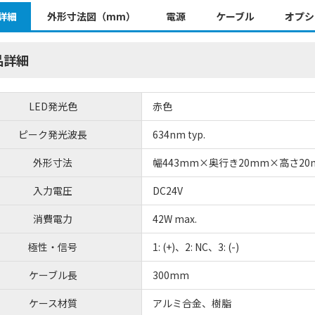
詳細
外形寸法図（mm）
電源
ケーブル
オプシ
品詳細
LED発光色
赤色
ピーク発光波長
634nm typ.
外形寸法
幅443mm×奥行き20mm×高さ20
入力電圧
DC24V
消費電力
42W max.
極性・信号
1: (+)、2: NC、3: (-)
ケーブル長
300mm
ケース材質
アルミ合金、樹脂