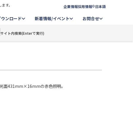
します。
企業情報
採用情報
日本語
ダウンロード
新着情報/イベント
お問合せ
サイト内検索(Enterで実行)
光面431mm×16mmの赤色照明。