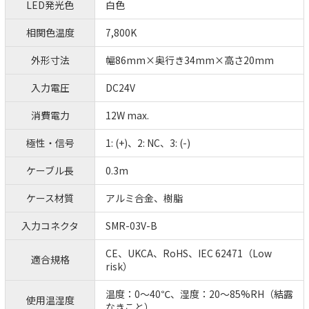
LED発光色
白色
相関色温度
7,800K
外形寸法
幅86mm×奥行き34mm×高さ20mm
入力電圧
DC24V
消費電力
12W max.
極性・信号
1: (+)、2: NC、3: (-)
ケーブル長
0.3m
ケース材質
アルミ合金、樹脂
入力コネクタ
SMR-03V-B
CE、UKCA、RoHS、IEC 62471（Low
適合規格
risk）
温度：0～40℃、湿度：20～85%RH（結露
使用温湿度
なきこと）