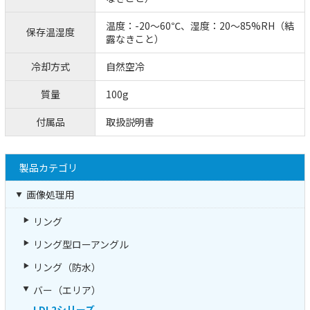
温度：-20～60℃、湿度：20～85%RH（結
保存温湿度
露なきこと）
冷却方式
自然空冷
質量
100g
付属品
取扱説明書
製品カテゴリ
画像処理用
リング
リング型ローアングル
リング（防水）
バー（エリア）
LDL2シリーズ