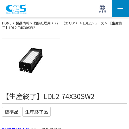
画像処理用の製品検索
サイト内検索(Enterで実行)
日本語
HOME
>
製品情報
>
画像処理用
>
バー（エリア）
>
LDL2シリーズ
> 【生産終
了】LDL2-74X30SW2
【生産終了】LDL2-74X30SW2
標準品
生産終了品