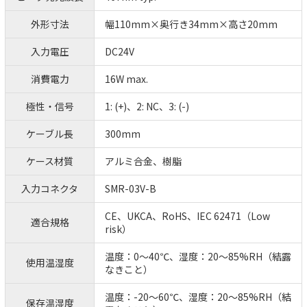
外形寸法
幅110mm×奥行き34mm×高さ20mm
入力電圧
DC24V
消費電力
16W max.
極性・信号
1: (+)、2: NC、3: (-)
ケーブル長
300mm
ケース材質
アルミ合金、樹脂
入力コネクタ
SMR-03V-B
CE、UKCA、RoHS、IEC 62471（Low
適合規格
risk）
温度：0～40℃、湿度：20～85%RH（結露
使用温湿度
なきこと）
温度：-20～60℃、湿度：20～85%RH（結
保存温湿度