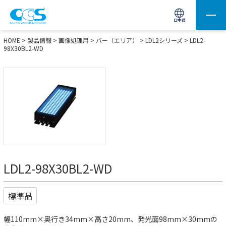
画像処理用の製品検索
サイト内検索(Enterで実行)
日本語
HOME
>
製品情報
>
画像処理用
>
バー（エリア）
>
LDL2シリーズ
> LDL2-
98X30BL2-WD
LDL2-98X30BL2-WD
標準品
幅110mm×奥行き34mm×高さ20mm、発光面98mm×30mmの