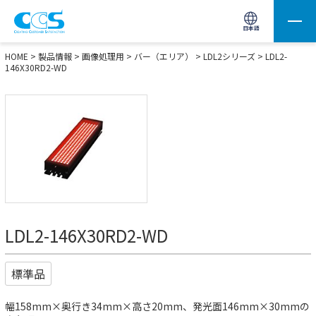
画像処理用の製品検索
サイト内検索(Enterで実行)
日本語
HOME
>
製品情報
>
画像処理用
>
バー（エリア）
>
LDL2シリーズ
> LDL2-
146X30RD2-WD
LDL2-146X30RD2-WD
標準品
幅158mm×奥行き34mm×高さ20mm、発光面146mm×30mmの