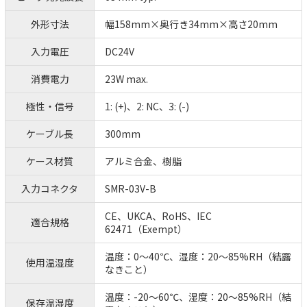
外形寸法
幅158mm×奥行き34mm×高さ20mm
入力電圧
DC24V
消費電力
23W max.
極性・信号
1: (+)、2: NC、3: (-)
ケーブル長
300mm
ケース材質
アルミ合金、樹脂
入力コネクタ
SMR-03V-B
CE、UKCA、RoHS、IEC
適合規格
62471（Exempt）
温度：0～40℃、湿度：20～85%RH（結露
使用温湿度
なきこと）
温度：-20～60℃、湿度：20～85%RH（結
保存温湿度