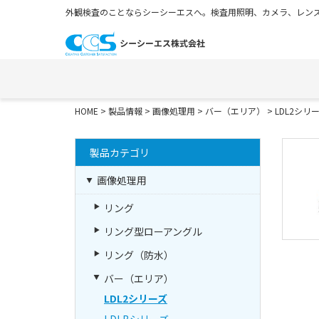
外観検査のことならシーシーエスへ。検査用照明、カメラ、レンズ
HOME
>
製品情報
>
画像処理用
>
バー（エリア）
>
LDL2シリ
製品カテゴリ
画像処理用
リング
リング型ローアングル
リング（防水）
バー（エリア）
LDL2シリーズ
LDLBシリーズ