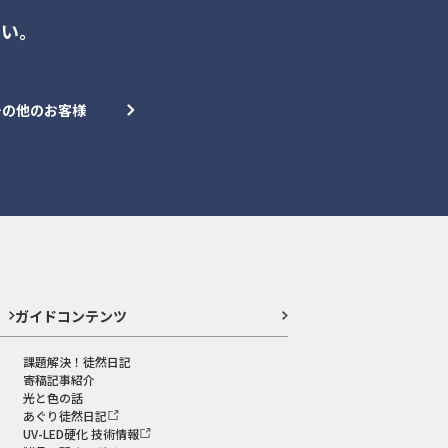
さい。
その他のお客様
ガイドコンテンツ
課題解決！徒然日記
寄稿記事紹介
光と色の話
あぐり徒然日記
UV-LED硬化 技術情報