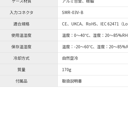
ケース材質
アルミ合金、樹脂
入力コネクタ
SMR-03V-B
適合規格
CE、UKCA、RoHS、IEC 62471（Low
使用温湿度
温度：0～40℃、湿度：20～85%
保存温湿度
温度：-20～60℃、湿度：20～85
冷却方式
自然空冷
質量
170g
付属品
取扱説明書