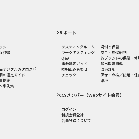
ド
サポート
ラシ
テスティングルーム
規制と保証
保証書
ワークテスティング
安全・EMC規制
Q&A
各ブランドの保証・修
電源選定ガイド
輸出関連資料
品デジタルカタログ
照明組み合わせ
環境規制
明の選定ガイド
チェック
保守・点検／使用・保
事例集
環境
ン事例集
CCSメンバー（Webサイト会員）
ログイン
新規会員登録
会員登録について