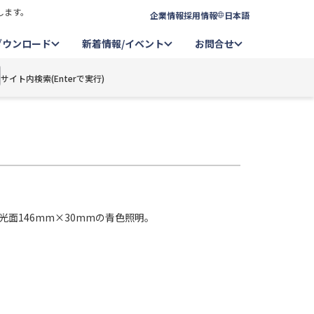
します。
企業情報
採用情報
日本語
ダウンロード
新着情報/イベント
お問合せ
サイト内検索(Enterで実行)
光面146mm×30mmの青色照明。