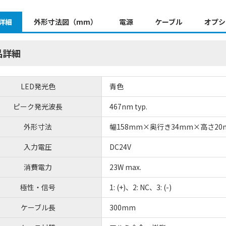
詳細
外形寸法図（mm）
電源
ケーブル
オプシ
品詳細
LED発光色
青色
ピーク発光波長
467nm typ.
外形寸法
幅158mm×奥行き34mm×高さ20
入力電圧
DC24V
消費電力
23W max.
極性・信号
1: (+)、2: NC、3: (-)
ケーブル長
300mm