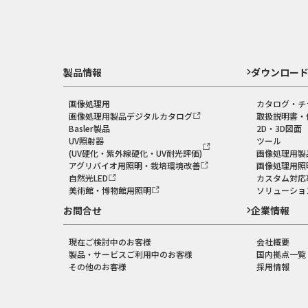
製品情報
ダウンロー
画像処理用
カタログ・チ
画像処理用製品デジタルカタログ
取扱説明書・
Basler製品
2D・3D図面
UV照射器
ツール
(UV硬化・紫外線硬化・UV耐光評価)
画像処理用製
アグリバイオ用照明・栽培環境改善
画像処理用照
自然光LED
カスタム対応
美術館・博物館用照明
ソリューショ
お問合せ
企業情報
現在ご検討中のお客様
会社概要
製品・サービスご利用中のお客様
国内拠点一覧
その他のお客様
採用情報