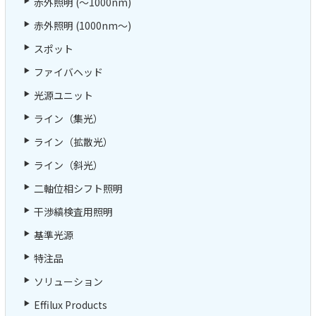
赤外照明 (～1000nm)
赤外照明 (1000nm～)
スポット
ファイバヘッド
光源ユニット
ライン（集光）
ライン（拡散光）
ライン（斜光）
二軸位相シフト照明
干渉縞検査用照明
基準光源
特注品
ソリューション
Effilux Products