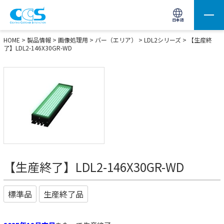
画像処理用の製品検索
サイト内検索(Enterで実行)
日本語
HOME
>
製品情報
>
画像処理用
>
バー（エリア）
>
LDL2シリーズ
> 【生産終
了】LDL2-146X30GR-WD
【生産終了】LDL2-146X30GR-WD
標準品
生産終了品