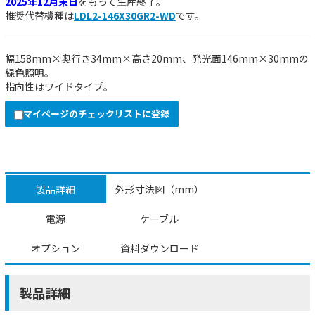
2025年12月末日
をもって生産終了。
推奨代替機種は
LDL2-146X30GR2-WD
です。
幅158mm×奥行き34mm×高さ20mm、発光面146mm×30mmの
緑色照明。
指向性はワイドタイプ。
マイページのチェックリストに登録
製品詳細
外形寸法図（mm）
電源
ケーブル
オプション
資料ダウンロード
製品詳細