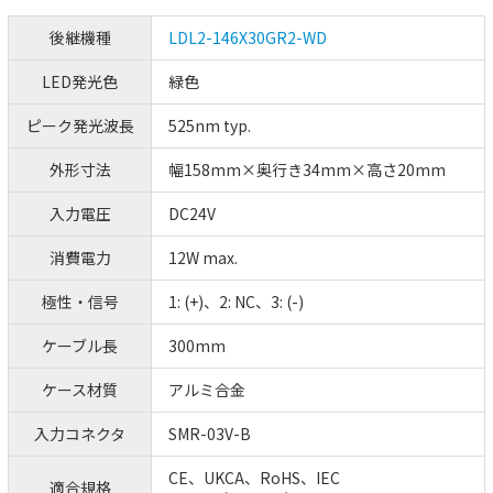
後継機種
LDL2-146X30GR2-WD
LED発光色
緑色
ピーク発光波長
525nm typ.
外形寸法
幅158mm×奥行き34mm×高さ20mm
入力電圧
DC24V
消費電力
12W max.
極性・信号
1: (+)、2: NC、3: (-)
ケーブル長
300mm
ケース材質
アルミ合金
入力コネクタ
SMR-03V-B
CE、UKCA、RoHS、IEC
適合規格