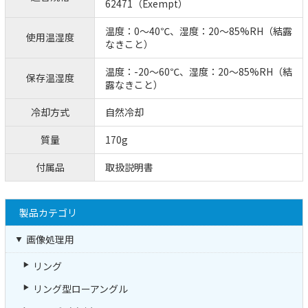
62471（Exempt）
温度：0～40℃、湿度：20～85%RH（結露
使用温湿度
なきこと）
温度：-20～60℃、湿度：20～85%RH（結
保存温湿度
露なきこと）
冷却方式
自然冷却
質量
170g
付属品
取扱説明書
製品カテゴリ
画像処理用
リング
リング型ローアングル