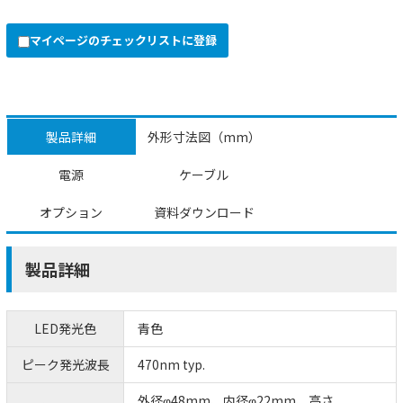
マイページのチェックリストに登録
製品詳細
外形寸法図（mm）
電源
ケーブル
オプション
資料ダウンロード
製品詳細
LED発光色
青色
ピーク発光波長
470nm typ.
外径φ48mm、内径φ22mm、高さ