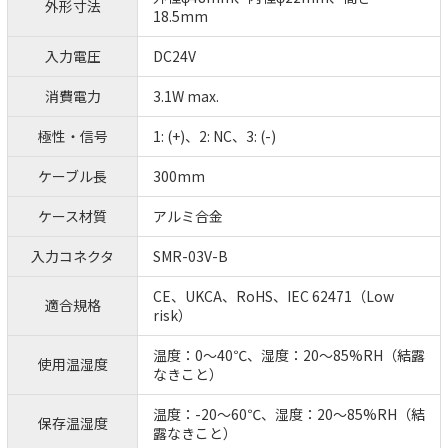
外形寸法
18.5mm
入力電圧
DC24V
消費電力
3.1W max.
極性・信号
1: (+)、2: NC、3: (-)
ケーブル長
300mm
ケース材質
アルミ合金
入力コネクタ
SMR-03V-B
CE、UKCA、RoHS、IEC 62471（Low
適合規格
risk）
温度：0～40℃、湿度：20～85%RH（結露
使用温湿度
なきこと）
温度：-20～60℃、湿度：20～85%RH（結
保存温湿度
露なきこと）