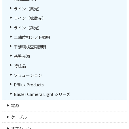
ライン（集光）
ライン（拡散光）
ライン（斜光）
二軸位相シフト照明
干渉縞検査用照明
基準光源
特注品
ソリューション
Effilux Products
Basler Camera Light シリーズ
電源
ケーブル
オプション