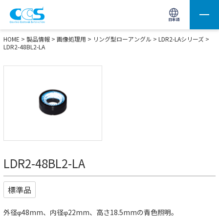
画像処理用の製品検索
サイト内検索(Enterで実行)
日本語
HOME
>
製品情報
>
画像処理用
>
リング型ローアングル
>
LDR2-LAシリーズ
>
LDR2-48BL2-LA
LDR2-48BL2-LA
標準品
外径φ48mm、内径φ22mm、高さ18.5mmの青色照明。