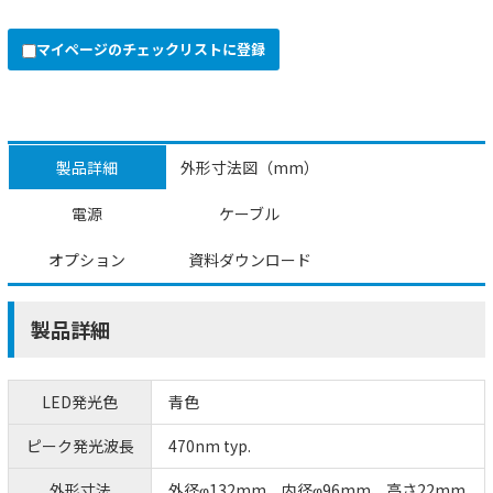
マイページのチェックリストに登録
製品詳細
外形寸法図（mm）
電源
ケーブル
オプション
資料ダウンロード
製品詳細
LED発光色
青色
ピーク発光波長
470nm typ.
外形寸法
外径φ132mm、内径φ96mm、高さ22mm