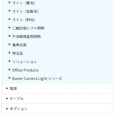
ライン（集光）
ライン（拡散光）
ライン（斜光）
二軸位相シフト照明
干渉縞検査用照明
基準光源
特注品
ソリューション
Effilux Products
Basler Camera Light シリーズ
電源
ケーブル
オプション