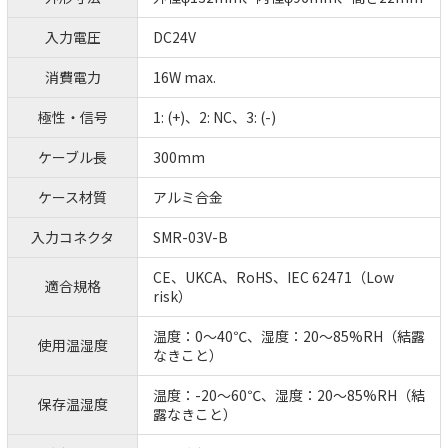
入力電圧
DC24V
消費電力
16W max.
極性・信号
1: (+)、2: NC、3: (-)
ケーブル長
300mm
ケース材質
アルミ合金
入力コネクタ
SMR-03V-B
CE、UKCA、RoHS、IEC 62471（Low
適合規格
risk）
温度：0～40℃、湿度：20～85%RH（結露
使用温湿度
なきこと）
温度：-20～60℃、湿度：20～85%RH（結
保存温湿度
露なきこと）