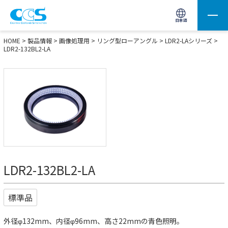
画像処理用の製品検索
サイト内検索(Enterで実行)
日本語
HOME
>
製品情報
>
画像処理用
>
リング型ローアングル
>
LDR2-LAシリーズ
>
LDR2-132BL2-LA
LDR2-132BL2-LA
標準品
外径φ132mm、内径φ96mm、高さ22mmの青色照明。