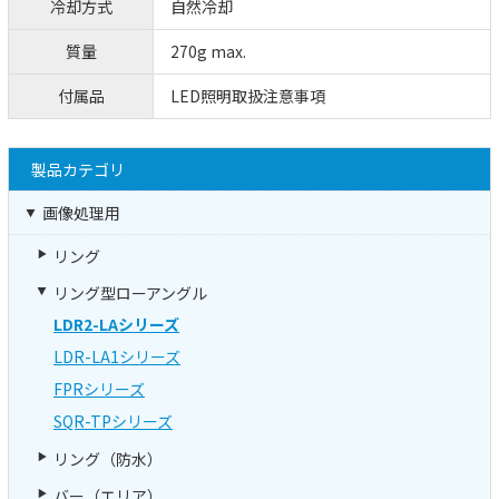
冷却方式
自然冷却
質量
270g max.
付属品
LED照明取扱注意事項
製品カテゴリ
画像処理用
リング
リング型ローアングル
LDR2-LAシリーズ
LDR-LA1シリーズ
FPRシリーズ
SQR-TPシリーズ
リング（防水）
バー（エリア）