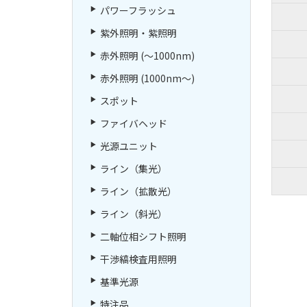
パワーフラッシュ
紫外照明・紫照明
赤外照明 (～1000nm)
赤外照明 (1000nm～)
スポット
ファイバヘッド
光源ユニット
ライン（集光）
ライン（拡散光）
ライン（斜光）
二軸位相シフト照明
干渉縞検査用照明
基準光源
特注品