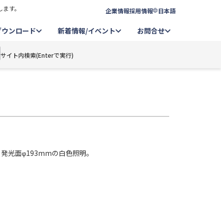
します。
企業情報
採用情報
日本語
ダウンロード
新着情報/イベント
お問合せ
サイト内検索(Enterで実行)
、発光面φ193mmの白色照明。