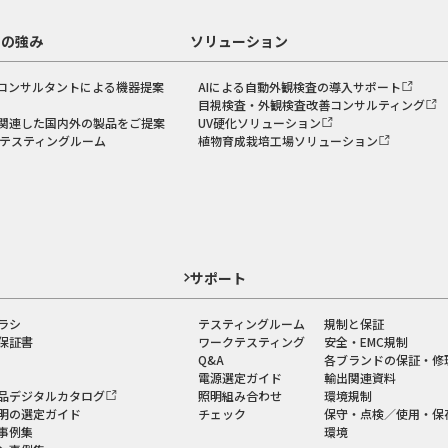
スの強み
ソリューション
コンサルタントによる機器提案
AIによる自動外観検査の導入サポート
目視検査・外観検査改善コンサルティング
関連した国内外の製品をご提案
UV硬化ソリューション
のテスティングルーム
植物育成栽培工場ソリューション
ド
サポート
ラシ
テスティングルーム
規制と保証
保証書
ワークテスティング
安全・EMC規制
Q&A
各ブランドの保証・修
電源選定ガイド
輸出関連資料
品デジタルカタログ
照明組み合わせ
環境規制
明の選定ガイド
チェック
保守・点検／使用・保
事例集
環境