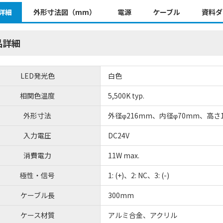
詳細
外形寸法図（mm）
電源
ケーブル
資料ダ
品詳細
LED発光色
白色
相関色温度
5,500K typ.
外形寸法
外径φ216mm、内径φ70mm、高さ
入力電圧
DC24V
消費電力
11W max.
極性・信号
1: (+)、2: NC、3: (-)
ケーブル長
300mm
ケース材質
アルミ合金、アクリル