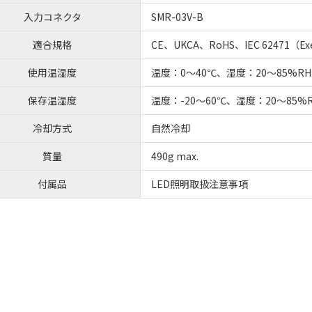
入力コネクタ
SMR-03V-B
適合規格
CE、UKCA、RoHS、IEC 62471（E
使用温湿度
温度：0～40℃、湿度：20～85%
保存温湿度
温度：-20～60℃、湿度：20～85
冷却方式
自然冷却
質量
490g max.
付属品
LED照明取扱注意事項