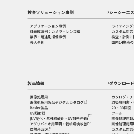
検査ソリューション事例
シーシーエ
アプリケーション事例
ライティング
課題解決例：カメラ・レンズ編
カスタム対応
業界・用途別撮像事例
検査・計測に
導入事例
国内14拠点
製品情報
ダウンロー
画像処理用
カタログ・チ
画像処理用製品デジタルカタログ
取扱説明書・
Basler製品
2D・3D図面
UV照射器
ツール
(UV硬化・紫外線硬化・UV耐光評価)
画像処理用製
アグリバイオ用照明・栽培環境改善
画像処理用照
自然光LED
カスタム対応