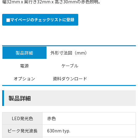
幅32mm x 奥行き32mm x 高さ30mmの赤色照明。
マイページのチェックリストに登録
製品詳細
外形寸法図（mm）
電源
ケーブル
オプション
資料ダウンロード
製品詳細
LED発光色
赤色
ピーク発光波長
630nm typ.