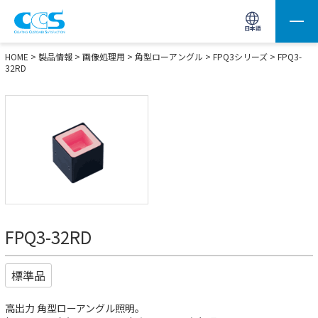
画像処理用の製品検索
サイト内検索(Enterで実行)
日本語
HOME
>
製品情報
>
画像処理用
>
角型ローアングル
>
FPQ3シリーズ
> FPQ3-
32RD
FPQ3-32RD
標準品
高出力 角型ローアングル照明。