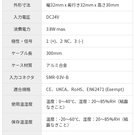
外形寸法
幅32mm x 奥行き32mm x 高さ30mm
入力電圧
DC24V
消費電力
3.8W max.
極性・信号
1: (+)、2: NC、3: (-)
ケーブル長
300mm
ケース材質
アルミ合金
入力コネクタ
SMR-03V-B
適合規格
CE、UKCA、RoHS、EN62471 (Exempt)
温度：0～40℃、湿度：20～85%RH（結露
使用温湿度
なきこと）
温度：-20～60℃、湿度：20～85%RH（結
保存温湿度
露なきこと）