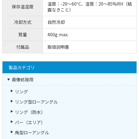
温度：-20～60℃、湿度：20～85%RH（結
保存温湿度
露なきこと）
冷却方式
自然冷却
質量
400g max.
付属品
取扱説明書
製品カテゴリ
画像処理用
リング
リング型ローアングル
リング（防水）
バー（エリア）
角型ローアングル