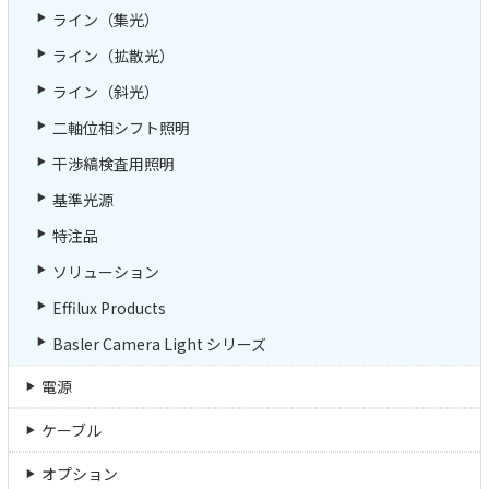
ライン（集光）
ライン（拡散光）
ライン（斜光）
二軸位相シフト照明
干渉縞検査用照明
基準光源
特注品
ソリューション
Effilux Products
Basler Camera Light シリーズ
電源
ケーブル
オプション