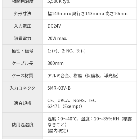
相関色温度
5,500K typ.
外形寸法
幅143mm x 奥行き143mm x 高さ10mm
入力電圧
DC24V
消費電力
20W max.
極性・信号
1: (+)、2: NC、3: (-)
ケーブル長
300mm
ケース材質
アルミ合金、樹脂（保護板、導光板）
入力コネクタ
SMR-03V-B
CE、UKCA、RoHS、IEC
適合規格
62471（Exempt）
温度：0～40℃、湿度：20～85%RH（結露
使用温湿度
なきこと）
(屋内限定)