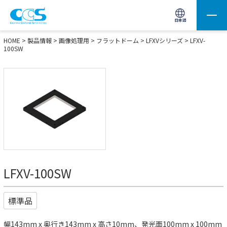
画像処理用の製品検索
サイト内検索(Enterで実行)
日本語
HOME
>
製品情報
>
画像処理用
>
フラットドーム
>
LFXVシリーズ
> LFXV-
100SW
LFXV-100SW
標準品
幅143mm x 奥行き143mm x 高さ10mm、発光面100mm x 100mm