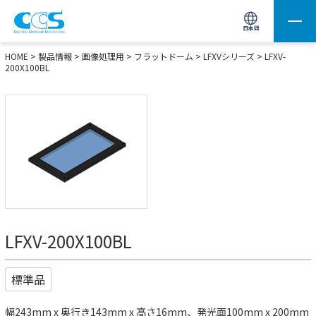
画像処理用の製品検索
サイト内検索(Enterで実行)
日本語
HOME
>
製品情報
>
画像処理用
>
フラットドーム
>
LFXVシリーズ
> LFXV-
200X100BL
LFXV-200X100BL
標準品
幅243mm x 奥行き143mm x 高さ16mm、発光面100mm x 200mm