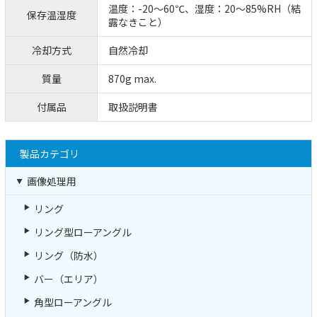
温度：-20～60℃、湿度：20～85%RH（結
保存温湿度
露なきこと）
冷却方式
自然冷却
質量
870g max.
付属品
取扱説明書
製品カテゴリ
画像処理用
リング
リング型ローアングル
リング（防水）
バー（エリア）
角型ローアングル