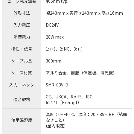
ピーク発光波長
465nm typ.
外形寸法
幅243mm x 奥行き143mm x 高さ16mm
入力電圧
DC24V
消費電力
28W max.
極性・信号
1: (+)、2: NC、3: (-)
ケーブル長
300mm
ケース材質
アルミ合金、樹脂（保護板、導光板）
入力コネクタ
SMR-03V-B
CE、UKCA、RoHS、IEC
適合規格
62471（Exempt）
温度：0～40℃、湿度：20～85%RH（結露
使用温湿度
なきこと）
(屋内限定)