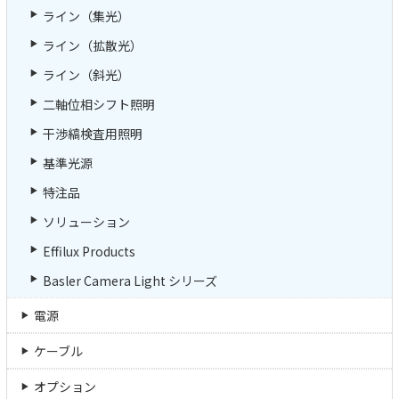
ライン（集光）
ライン（拡散光）
ライン（斜光）
二軸位相シフト照明
干渉縞検査用照明
基準光源
特注品
ソリューション
Effilux Products
Basler Camera Light シリーズ
電源
ケーブル
オプション