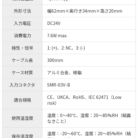
外形寸法
幅62mm×奥行き34mm×高さ20mm
入力電圧
DC24V
消費電力
7.6W max.
極性・信号
1: (+)、2: NC、3: (-)
ケーブル長
300mm
ケース材質
アルミ合金、樹脂
入力コネクタ
SMR-03V-B
CE、UKCA、RoHS、IEC 62471（Low
適合規格
risk）
温度：0～40℃、湿度：20～85%RH（結露
使用温湿度
なきこと）
温度：-20～60℃、湿度：20～85%RH（結
保存温湿度