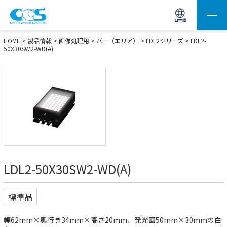
画像処理用の製品検索
サイト内検索(Enterで実行)
日本語
HOME
>
製品情報
>
画像処理用
>
バー（エリア）
>
LDL2シリーズ
> LDL2-
50X30SW2-WD(A)
LDL2-50X30SW2-WD(A)
標準品
幅62mm×奥行き34mm×高さ20mm、発光面50mm×30mmの白