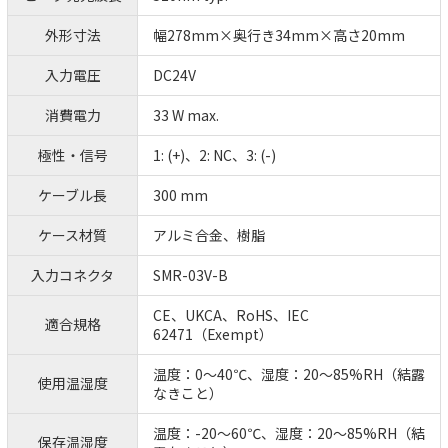
外形寸法
幅278mm×奥行き34mm×高さ20mm
入力電圧
DC24V
消費電力
33 W max.
極性・信号
1: (+)、2: NC、3: (-)
ケーブル長
300 mm
ケース材質
アルミ合金、樹脂
入力コネクタ
SMR-03V-B
CE、UKCA、RoHS、IEC
適合規格
62471（Exempt）
温度：0～40℃、湿度：20～85%RH（結露
使用温湿度
なきこと）
温度：-20～60℃、湿度：20～85%RH（結
保存温湿度