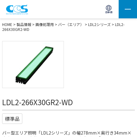
画像処理用の製品検索
サイト内検索(Enterで実行)
日本語
HOME
>
製品情報
>
画像処理用
>
バー（エリア）
>
LDL2シリーズ
> LDL2-
266X30GR2-WD
LDL2-266X30GR2-WD
標準品
バー型エリア照明「LDL2シリーズ」の幅278mm×奥行き34mm×