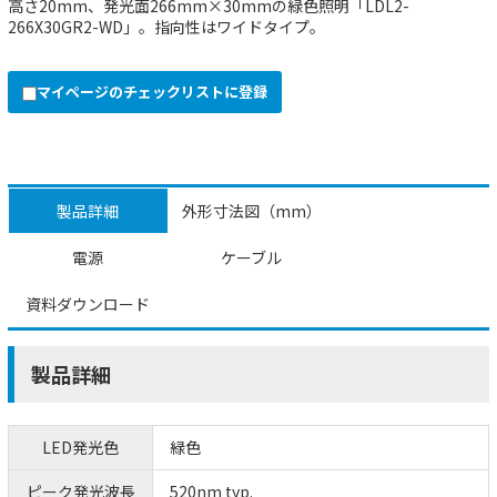
高さ20mm、発光面266mm×30mmの緑色照明「LDL2-
266X30GR2-WD」。指向性はワイドタイプ。
マイページのチェックリストに登録
製品詳細
外形寸法図（mm）
電源
ケーブル
資料ダウンロード
製品詳細
LED発光色
緑色
ピーク発光波長
520nm typ.