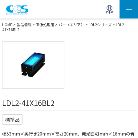
画像処理用の製品検索
サイト内検索(Enterで実行)
日本語
HOME
>
製品情報
>
画像処理用
>
バー（エリア）
>
LDL2シリーズ
> LDL2-
41X16BL2
LDL2-41X16BL2
標準品
幅53mm×奥行き20mm×高さ20mm、発光面41mm×16mmの青