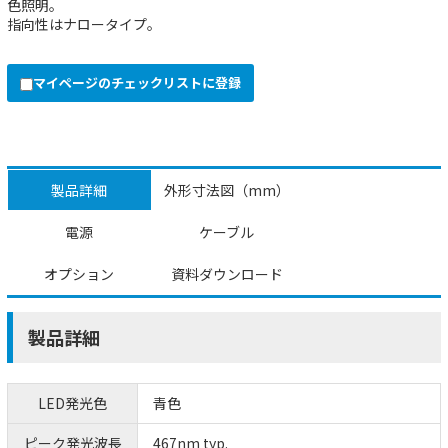
色照明。
指向性はナロータイプ。
マイページのチェックリストに登録
製品詳細
外形寸法図（mm）
電源
ケーブル
オプション
資料ダウンロード
製品詳細
LED発光色
青色
ピーク発光波長
467nm typ.