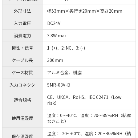
外形寸法
幅53mm×奥行き20mm×高さ20mm
入力電圧
DC24V
消費電力
3.8W max.
極性・信号
1: (+)、2: NC、3: (-)
ケーブル長
300mm
ケース材質
アルミ合金、樹脂
入力コネクタ
SMR-03V-B
CE、UKCA、RoHS、IEC 62471（Low
適合規格
risk）
温度：0～40℃、湿度：20～85%RH（結露
使用温湿度
なきこと）
温度：-20～60℃、湿度：20～85%RH（結
保存温湿度