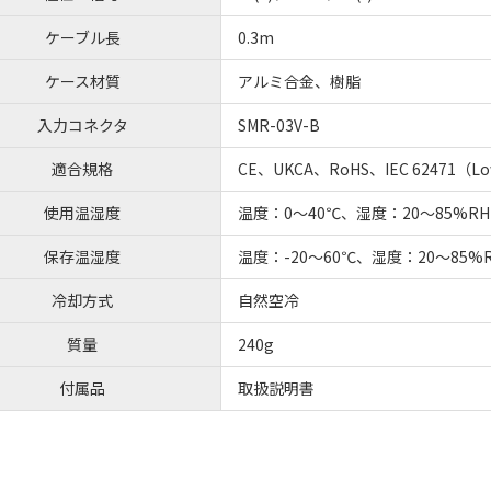
ケーブル長
0.3m
ケース材質
アルミ合金、樹脂
入力コネクタ
SMR-03V-B
適合規格
CE、UKCA、RoHS、IEC 62471（Low
使用温湿度
温度：0～40℃、湿度：20～85%
保存温湿度
温度：-20～60℃、湿度：20～85
冷却方式
自然空冷
質量
240g
付属品
取扱説明書