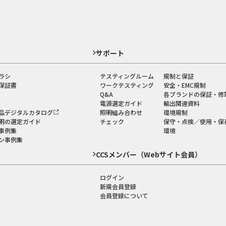
ド
サポート
ラシ
テスティングルーム
規制と保証
保証書
ワークテスティング
安全・EMC規制
Q&A
各ブランドの保証・修
電源選定ガイド
輸出関連資料
品デジタルカタログ
照明組み合わせ
環境規制
明の選定ガイド
チェック
保守・点検／使用・保
事例集
環境
ン事例集
CCSメンバー（Webサイト会員）
ログイン
新規会員登録
会員登録について