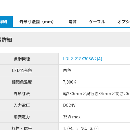
詳細
外形寸法図（mm）
電源
ケーブル
オプシ
品詳細
後継機種
LDL2-218X30SW2(A)
LED発光色
白色
相関色温度
7,800K
外形寸法
幅230mm×奥行き34mm×高さ20
入力電圧
DC24V
消費電力
35W max.
極性・信号
1: (+)、2: NC、3: (-)