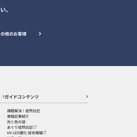
さい。
その他のお客様
ガイドコンテンツ
課題解決！徒然日記
寄稿記事紹介
光と色の話
あぐり徒然日記
UV-LED硬化 技術情報