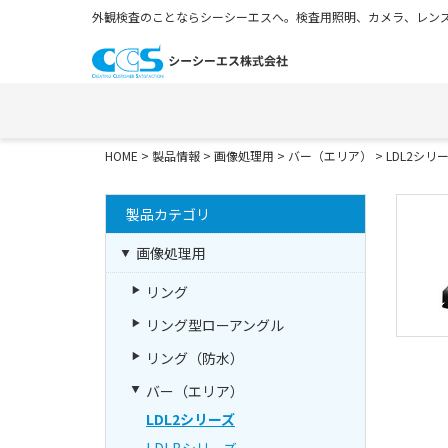
外観検査のことならシーシーエスへ。検査用照明、カメラ、レンズ
HOME
>
製品情報
>
画像処理用
>
バー（エリア）
>
LDL2シリ
製品カテゴリ
画像処理用
リング
リング型ローアングル
リング（防水）
バー（エリア）
LDL2シリーズ
LDLBシリーズ