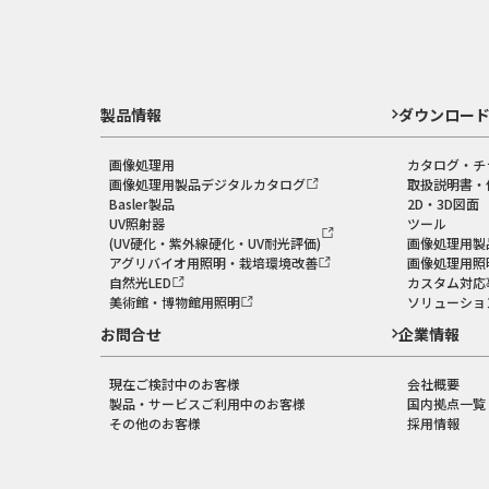
製品情報
ダウンロー
画像処理用
カタログ・チ
画像処理用製品デジタルカタログ
取扱説明書・
Basler製品
2D・3D図面
UV照射器
ツール
(UV硬化・紫外線硬化・UV耐光評価)
画像処理用製
アグリバイオ用照明・栽培環境改善
画像処理用照
自然光LED
カスタム対応
美術館・博物館用照明
ソリューショ
お問合せ
企業情報
現在ご検討中のお客様
会社概要
製品・サービスご利用中のお客様
国内拠点一覧
その他のお客様
採用情報