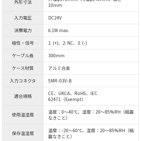
外形寸法
10mm
入力電圧
DC24V
消費電力
6.1W max.
極性・信号
1: (+)、2: NC、3: (-)
ケーブル長
300mm
ケース材質
アルミ合金
入力コネクタ
SMR-03V-B
CE、UKCA、RoHS、IEC
適合規格
62471（Exempt）
温度：0～40℃、湿度：20～85%RH（結露
使用温湿度
なきこと）
温度：-20～60℃、湿度：20～85%RH（結
保存温湿度
露なきこと）