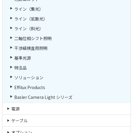
ライン（集光）
ライン（拡散光）
ライン（斜光）
二軸位相シフト照明
干渉縞検査用照明
基準光源
特注品
ソリューション
Effilux Products
Basler Camera Light シリーズ
電源
ケーブル
オプション