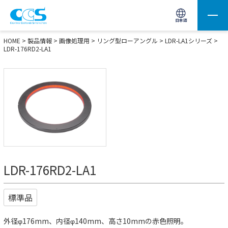
画像処理用の製品検索
サイト内検索(Enterで実行)
日本語
HOME
>
製品情報
>
画像処理用
>
リング型ローアングル
>
LDR-LA1シリーズ
>
LDR-176RD2-LA1
LDR-176RD2-LA1
標準品
外径φ176mm、内径φ140mm、高さ10mmの赤色照明。