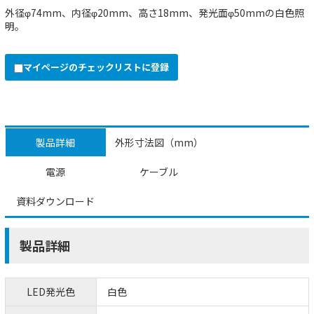
外径φ74mm、内径φ20mm、高さ18mm、発光面φ50mmの白色照
明。
マイページのチェックリストに登録
製品詳細
外形寸法図（mm）
電源
ケーブル
資料ダウンロード
製品詳細
LED発光色
白色