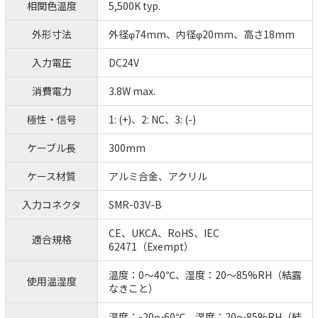
相関色温度
5,500K typ.
外形寸法
外径φ74mm、内径φ20mm、高さ18mm
入力電圧
DC24V
消費電力
3.8W max.
極性・信号
1: (+)、2: NC、3: (-)
ケーブル長
300mm
ケース材質
アルミ合金、アクリル
入力コネクタ
SMR-03V-B
CE、UKCA、RoHS、IEC
適合規格
62471（Exempt）
温度：0～40℃、湿度：20～85%RH（結露
使用温湿度
なきこと）
温度：-20～60℃、湿度：20～85%RH（結