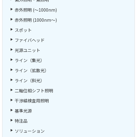
赤外照明 (～1000nm)
赤外照明 (1000nm～)
スポット
ファイバヘッド
光源ユニット
ライン（集光）
ライン（拡散光）
ライン（斜光）
二軸位相シフト照明
干渉縞検査用照明
基準光源
特注品
ソリューション