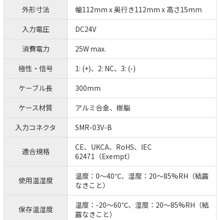
外形寸法
幅112mm x 奥行き112mm x 高さ15mm
入力電圧
DC24V
消費電力
25W max.
極性・信号
1: (+)、2: NC、3: (-)
ケーブル長
300mm
ケース材質
アルミ合金、樹脂
入力コネクタ
SMR-03V-B
CE、UKCA、RoHS、IEC
適合規格
62471（Exempt）
温度：0～40℃、湿度：20～85%RH（結露
使用温湿度
なきこと）
温度：-20～60℃、湿度：20～85%RH（結
保存温湿度
露なきこと）