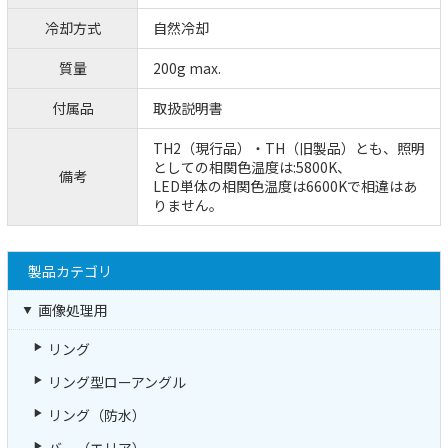
冷却方式
自然冷却
質量
200g max.
付属品
取扱説明書
TH2（現行品）・TH（旧製品）とも、照明
としての相関色温度は:5800K、
備考
LED単体の相関色温度は6600Kで相違はあ
りません。
製品カテゴリ
画像処理用
リング
リング型ローアングル
リング（防水）
バー（エリア）