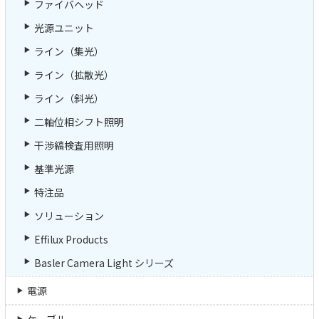
ファイバヘッド
光源ユニット
ライン（集光）
ライン（拡散光）
ライン（斜光）
二軸位相シフト照明
干渉縞検査用照明
基準光源
特注品
ソリューション
Effilux Products
Basler Camera Light シリーズ
電源
ケーブル