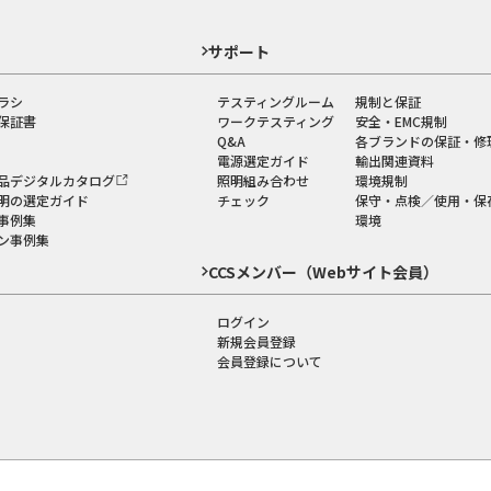
ド
サポート
ラシ
テスティングルーム
規制と保証
保証書
ワークテスティング
安全・EMC規制
Q&A
各ブランドの保証・修
電源選定ガイド
輸出関連資料
品デジタルカタログ
照明組み合わせ
環境規制
明の選定ガイド
チェック
保守・点検／使用・保
事例集
環境
ン事例集
CCSメンバー（Webサイト会員）
ログイン
新規会員登録
会員登録について