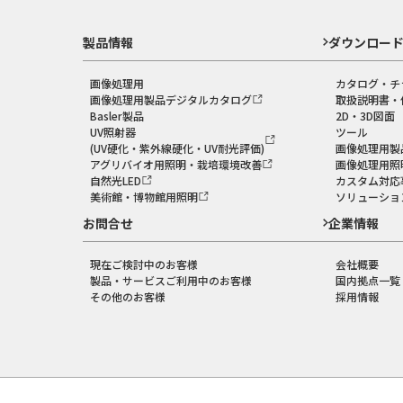
製品情報
ダウンロー
画像処理用
カタログ・チ
画像処理用製品デジタルカタログ
取扱説明書・
Basler製品
2D・3D図面
UV照射器
ツール
(UV硬化・紫外線硬化・UV耐光評価)
画像処理用製
アグリバイオ用照明・栽培環境改善
画像処理用照
自然光LED
カスタム対応
美術館・博物館用照明
ソリューショ
お問合せ
企業情報
現在ご検討中のお客様
会社概要
製品・サービスご利用中のお客様
国内拠点一覧
その他のお客様
採用情報