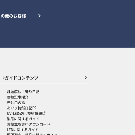
その他のお客様
ガイドコンテンツ
課題解決！徒然日記
寄稿記事紹介
光と色の話
あぐり徒然日記
UV-LED硬化 技術情報
製品に関するガイド
お役立ち資料ダウンロード
LEDに関するガイド
照明選定・撮像に関するガイド