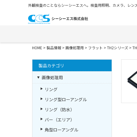
外観検査のことならシーシーエスへ。検査用照明、カメラ、レンズ
HOME
>
製品情報
>
画像処理用
>
フラット
>
TH2シリーズ
> TH
製品カテゴリ
画像処理用
リング
リング型ローアングル
リング（防水）
バー（エリア）
角型ローアングル