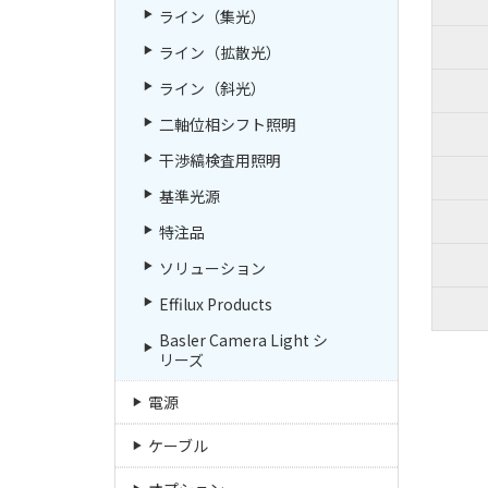
ライン（集光）
ライン（拡散光）
ライン（斜光）
二軸位相シフト照明
干渉縞検査用照明
基準光源
特注品
ソリューション
Effilux Products
Basler Camera Light シ
リーズ
電源
ケーブル