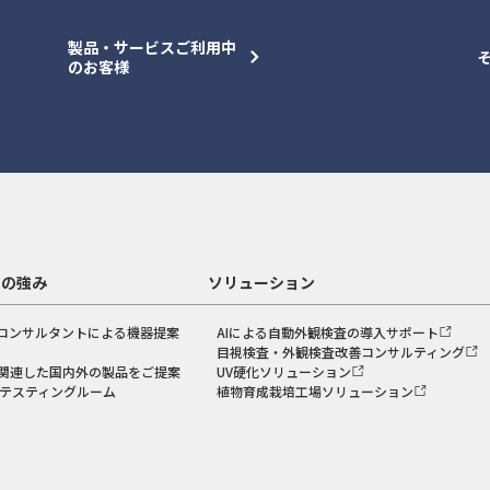
製品・サービスご利用中
のお客様
スの強み
ソリューション
コンサルタントによる機器提案
AIによる自動外観検査の導入サポート
目視検査・外観検査改善コンサルティング
関連した国内外の製品をご提案
UV硬化ソリューション
のテスティングルーム
植物育成栽培工場ソリューション