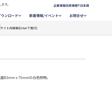
します。
企業情報
採用情報
日本語
ダウンロード
新着情報/イベント
お問合せ
サイト内検索(Enterで実行)
光面83mm x 75mmの白色照明。