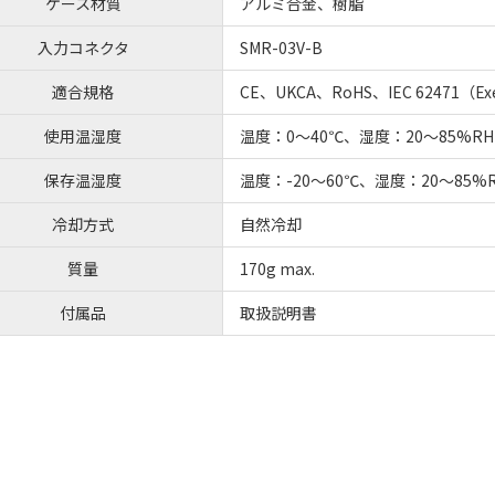
ケース材質
アルミ合金、樹脂
入力コネクタ
SMR-03V-B
適合規格
CE、UKCA、RoHS、IEC 62471（E
使用温湿度
温度：0～40℃、湿度：20～85%
保存温湿度
温度：-20～60℃、湿度：20～85
冷却方式
自然冷却
質量
170g max.
付属品
取扱説明書