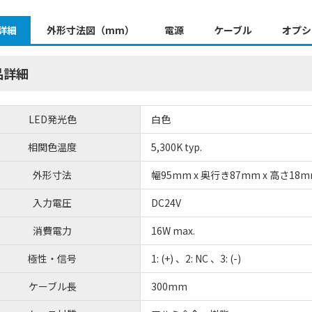
詳細
外形寸法図（mm）
電源
ケーブル
オプシ
品詳細
LED発光色
白色
相関色温度
5,300K typ.
外形寸法
幅95mm x 奥行き87mm x 高さ18
入力電圧
DC24V
消費電力
16W max.
極性・信号
1: (+) 、2: NC 、3: (-)
ケーブル長
300mm