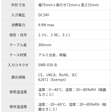
外形寸法
幅75mm x 奥行き72mm x 高さ15mm
入力電圧
DC24V
消費電力
9.9W max.
極性・信号
1: (+) 、2: NC、3: (-)
ケーブル長
300mm
ケース材質
アルミ合金、樹脂
入力コネクタ
SMR-03V-B
CE、UKCA、RoHS、IEC
適合規格
62471（Exempt）
温度：0～40℃、湿度：20～85%RH（結露
使用温湿度
なきこと）
温度：-20～60℃、湿度：20～85%RH（結
保存温湿度
露なきこと）