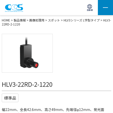
画像処理用の製品検索
サイト内検索(Enterで実行)
日本語
HOME
>
製品情報
>
画像処理用
>
スポット
>
HLV3シリーズ L字型タイプ
> HLV3-
22RD-2-1220
HLV3-22RD-2-1220
標準品
幅22mm、全長42.6mm、高さ49mm、先端径φ12mm、発光面