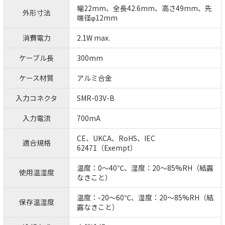
幅22mm、全長42.6mm、高さ49mm、先
外形寸法
端径φ12mm
消費電力
2.1W max.
ケーブル長
300mm
ケース材質
アルミ合金
入力コネクタ
SMR-03V-B
入力電流
700mA
CE、UKCA、RoHS、IEC
適合規格
62471（Exempt）
温度：0～40℃、湿度：20～85%RH（結露
使用温湿度
なきこと）
温度：-20～60℃、湿度：20～85%RH（結
保存温湿度
露なきこと）