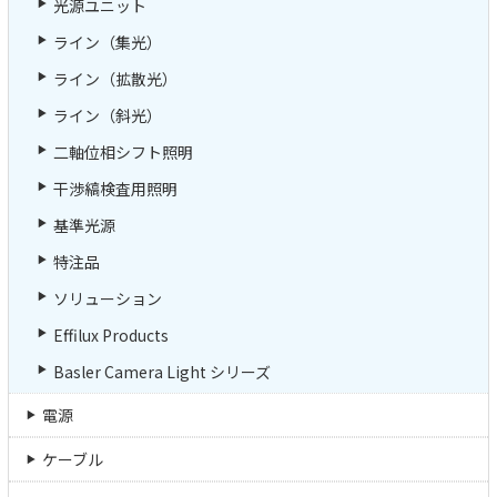
光源ユニット
ライン（集光）
ライン（拡散光）
ライン（斜光）
二軸位相シフト照明
干渉縞検査用照明
基準光源
特注品
ソリューション
Effilux Products
Basler Camera Light シリーズ
電源
ケーブル