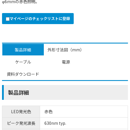
φ6mmの赤色照明。
マイページのチェックリストに登録
製品詳細
外形寸法図（mm）
ケーブル
電源
資料ダウンロード
製品詳細
LED発光色
赤色
ピーク発光波長
630nm typ.