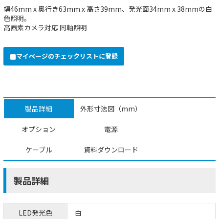
幅46mm x 奥行き63mm x 高さ39mm、発光面34mm x 38mmの白
色照明。
高画素カメラ対応 同軸照明
マイページのチェックリストに登録
製品詳細
外形寸法図（mm）
オプション
電源
ケーブル
資料ダウンロード
製品詳細
LED発光色
白