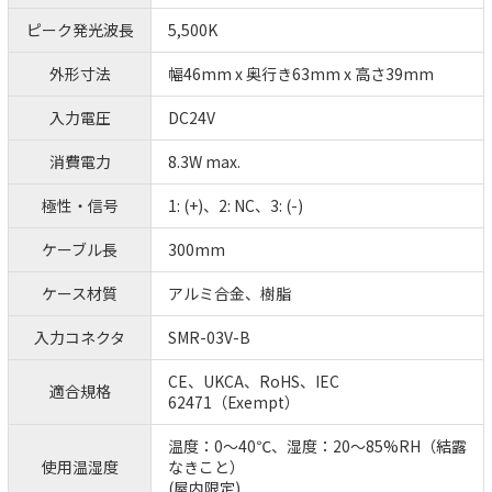
ピーク発光波長
5,500K
外形寸法
幅46mm x 奥行き63mm x 高さ39mm
入力電圧
DC24V
消費電力
8.3W max.
極性・信号
1: (+)、2: NC、3: (-)
ケーブル長
300mm
ケース材質
アルミ合金、樹脂
入力コネクタ
SMR-03V-B
CE、UKCA、RoHS、IEC
適合規格
62471（Exempt）
温度：0～40℃、湿度：20～85%RH（結露
使用温湿度
なきこと）
(屋内限定)