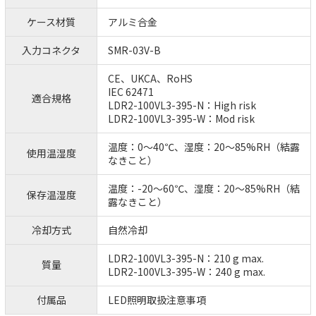
ケース材質
アルミ合金
入力コネクタ
SMR-03V-B
CE、UKCA、RoHS
IEC 62471
適合規格
LDR2-100VL3-395-N：High risk
LDR2-100VL3-395-W：Mod risk
温度：0～40℃、湿度：20～85%RH（結露
使用温湿度
なきこと）
温度：-20～60℃、湿度：20～85%RH（結
保存温湿度
露なきこと）
冷却方式
自然冷却
LDR2-100VL3-395-N：210 g max.
質量
LDR2-100VL3-395-W：240 g max.
付属品
LED照明取扱注意事項