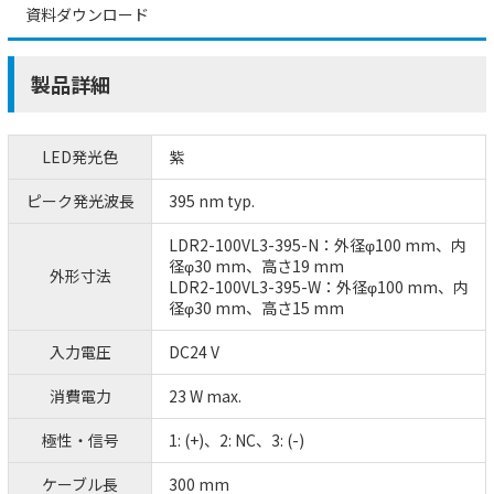
資料ダウンロード
製品詳細
LED発光色
紫
ピーク発光波長
395 nm typ.
LDR2-100VL3-395-N：外径φ100 mm、内
径φ30 mm、高さ19 mm
外形寸法
LDR2-100VL3-395-W：外径φ100 mm、内
径φ30 mm、高さ15 mm
入力電圧
DC24 V
消費電力
23 W max.
極性・信号
1: (+)、2: NC、3: (-)
ケーブル長
300 mm