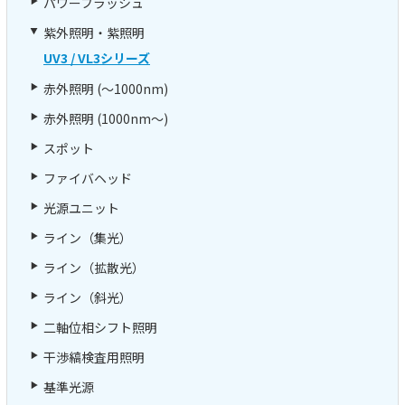
パワーフラッシュ
紫外照明・紫照明
UV3 / VL3シリーズ
赤外照明 (～1000nm)
赤外照明 (1000nm～)
スポット
ファイバヘッド
光源ユニット
ライン（集光）
ライン（拡散光）
ライン（斜光）
二軸位相シフト照明
干渉縞検査用照明
基準光源